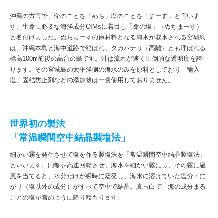
沖縄の方言で、命のことを「ぬち」塩のことを「まーす」と言いま
す。生命に必要な海洋成分OIMsに着目し「命の塩」（ぬちまーす）
と名付けました。ぬちまーすの原材料となる海水が取水される宮城島
は、沖縄本島と海中道路で結ばれ、タカハナリ（高離）とも呼ばれる
標高100m前後の高台の島です。沖は流れが速く圧倒的な透明度を誇
ります。その宮城島の太平洋側の海水のみを原料としており、輸入
塩、固結防止剤などの添加物は一切使用しておりません。
世界初の製法
「常温瞬間空中結晶製塩法」
細かい霧を発生させて塩を作る製塩法を「常温瞬間空中結晶製塩法」
といいます。円盤を高速回転させ、海水を細かい霧にし、その霧に温
風を当てると、水分だけが瞬時に蒸発し、海水に溶けていた塩分・に
がり（塩以外の成分）がすべて空中で結晶。真っ白で、海の成分まる
ごとの塩が雪のように降り積もります。